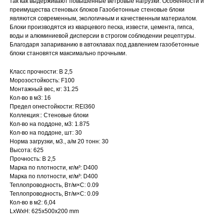
так как выдерживают повышенные ветровые нагрузки. Особенности и
преимущества стеновых блоков Газобетонные стеновые блоки
являются современным, экологичным и качественным материалом.
Блоки производятся из кварцевого песка, извести, цемента, гипса,
воды и алюминиевой дисперсии в строгом соблюдении рецептуры.
Благодаря запариванию в автоклавах под давлением газобетонные
блоки становятся максимально прочными.
Класс прочности: B 2,5
Морозостойкость: F100
Монтажный вес, кг: 31.25
Кол-во в м3: 16
Предел огнестойкости: REI360
Коллекция:: Стеновые блоки
Кол-во на поддоне, м3: 1.875
Кол-во на поддоне, шт: 30
Норма загрузки, м3., а/м 20 тонн: 30
Высота: 625
Прочность: B 2,5
Марка по плотности, кг/м³: D400
Марка по плотности, кг/м³: D400
Теплопроводность, Вт/м×С: 0.09
Теплопроводность, Вт/м×С: 0.09
Кол-во в м2: 6,04
LxWxH: 625x500x200 mm