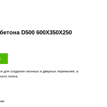
обетона D500 600X350X250
у
ся для создания оконных и дверных перемычек, а
ного пояса.
оки