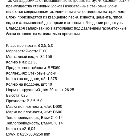
так как выдерживают повышенные ветровые нагрузки. Особенности и
преимущества стеновых блоков Газобетонные стеновые блоки
являются современным, экологичным и качественным материалом.
Блоки производятся из кварцевого песка, извести, цемента, гипса,
воды и алюминиевой дисперсии в строгом соблюдении рецептуры.
Благодаря запариванию в автоклавах под давлением газобетонные
блоки становятся максимально прочными.
Класс прочности: B 3,5; 5,0
Морозостойкость: F100
Монтажный вес, кг: 35.156
Кол-во в м3: 21.33
Предел огнестойкости: REI360
Коллекция:: Стеновые блоки
Кол-во на поддоне, м3: 1.875
Кол-во на поддоне, шт: 40
Норма загрузки, м3., а/м 20 тонн: 26.25
Высота: 625
Прочность: B 3,5; 5,0
Марка по плотности, кг/м³: D600
Марка по плотности, кг/м³: D600
Теплопроводность, Вт/м×С: 0.14
Теплопроводность, Вт/м×С: 0.14
Кол-во в м2: 6,04
LxWxH: 625x300x250 mm