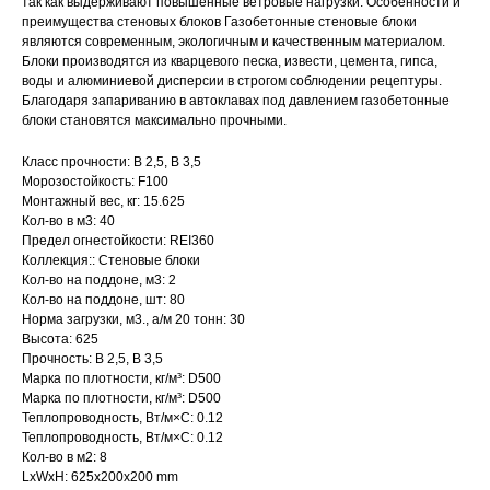
так как выдерживают повышенные ветровые нагрузки. Особенности и
преимущества стеновых блоков Газобетонные стеновые блоки
являются современным, экологичным и качественным материалом.
Блоки производятся из кварцевого песка, извести, цемента, гипса,
воды и алюминиевой дисперсии в строгом соблюдении рецептуры.
Благодаря запариванию в автоклавах под давлением газобетонные
блоки становятся максимально прочными.
Класс прочности: В 2,5, B 3,5
Морозостойкость: F100
Монтажный вес, кг: 15.625
Кол-во в м3: 40
Предел огнестойкости: REI360
Коллекция:: Стеновые блоки
Кол-во на поддоне, м3: 2
Кол-во на поддоне, шт: 80
Норма загрузки, м3., а/м 20 тонн: 30
Высота: 625
Прочность: В 2,5, B 3,5
Марка по плотности, кг/м³: D500
Марка по плотности, кг/м³: D500
Теплопроводность, Вт/м×С: 0.12
Теплопроводность, Вт/м×С: 0.12
Кол-во в м2: 8
LxWxH: 625x200x200 mm