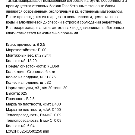
так как выдерживают повышенные ветровые нагрузки. Особенности и
преимущества стеновых блоков Газобетонные стеновые блоки
являются современным, экологичным и качественным материалом.
Блоки производятся из кварцевого песка, извести, цемента, гипса,
воды и алюминиевой дисперсии в строгом соблюдении рецептуры.
Благодаря запариванию в автоклавах под давлением газобетонные
блоки становятся максимально прочными.
Класс прочности: B 2,5
Морозостойкость: F100
Монтажный вес, кг: 27.344
Кол-во в м3: 18.29
Предел огнестойкости: REI360
Коллекция:: Стеновые блоки
Кол-во на поддоне, м3: 1.875
Кол-во на поддоне, шт: 32
Норма загрузки, м3., а/м 20 тонн: 30
Высота: 625
Прочность: B 2,5
Марка по плотности, кг/м³: D400
Марка по плотности, кг/м³: D400
Теплопроводность, Вт/м×С: 0.09
Теплопроводность, Вт/м×С: 0.09
Кол-во в м2: 6,04
LxWxH: 625x350x250 mm