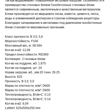
так как выдерживают повышенные ветровые нагрузки. Особенности и
преимущества стеновых блоков Газобетонные стеновые блоки
являются современным, экологичным и качественным материалом.
Блоки производятся из кварцевого песка, извести, цемента, гипса,
воды и алюминиевой дисперсии в строгом соблюдении рецептуры.
Благодаря запариванию в автоклавах под давлением газобетонные
блоки становятся максимально прочными.
Класс прочности: B 3,5; 5,0
Морозостойкость: F100
Монтажный вес, кг: 58.594
Кол-во в м3: 12,09
Предел огнестойкости: REI360
Коллекция:: Стеновые блоки
Кол-во на поддоне, м3: 1.875
Кол-во на поддоне, шт: 24
Норма загрузки, м3., а/м 20 тонн: 26.25
Высота: 625
Прочность: B 3,5; 5,0
Марка по плотности, кг/м³: D600
Марка по плотности, кг/м³: D600
Теплопроводность, Вт/м×С: 0.14
Теплопроводность, Вт/м×С: 0.14
Кол-во в м2: 6,04
LxWxH: 625x500x250 mm