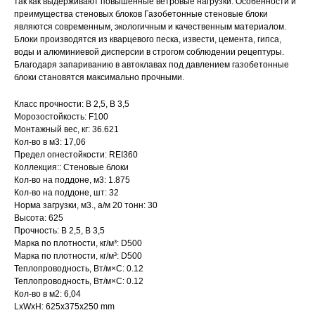
так как выдерживают повышенные ветровые нагрузки. Особенности и
преимущества стеновых блоков Газобетонные стеновые блоки
являются современным, экологичным и качественным материалом.
Блоки производятся из кварцевого песка, извести, цемента, гипса,
воды и алюминиевой дисперсии в строгом соблюдении рецептуры.
Благодаря запариванию в автоклавах под давлением газобетонные
блоки становятся максимально прочными.
Класс прочности: В 2,5, B 3,5
Морозостойкость: F100
Монтажный вес, кг: 36.621
Кол-во в м3: 17,06
Предел огнестойкости: REI360
Коллекция:: Стеновые блоки
Кол-во на поддоне, м3: 1.875
Кол-во на поддоне, шт: 32
Норма загрузки, м3., а/м 20 тонн: 30
Высота: 625
Прочность: В 2,5, B 3,5
Марка по плотности, кг/м³: D500
Марка по плотности, кг/м³: D500
Теплопроводность, Вт/м×С: 0.12
Теплопроводность, Вт/м×С: 0.12
Кол-во в м2: 6,04
LxWxH: 625x375x250 mm