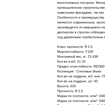
многоэтажных построек. Матер
промышленном строительстве.
навесными фасадами, так как
Особенности и преимущества 
являются современным, эколо
производятся из кварцевого пе
дисперсии в строгом соблюде
под давлением газобетонные 
Класс прочности: B 2,5
Морозостойкость: F100
Монтажный вес, кг: 23.438
Кол-во в м3: 21.33
Предел огнестойкости: REI360
Коллекция:: Стеновые блоки
Кол-во на поддоне, м3: янв.-7
Кол-во на поддоне, шт: 40
Высота: 625
Прочность: B 2,5
Марка по плотности, кг/м³: D4
Марка по плотности, кг/м³: D4