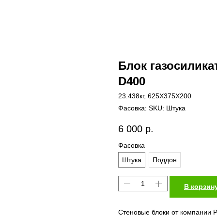
Блок газосилика
D400
23.438кг, 625X375Х200
SKU:
Штука
6 000
р.
Фасовка
Штука
Поддон
В корзин
Стеновые блоки от компании P