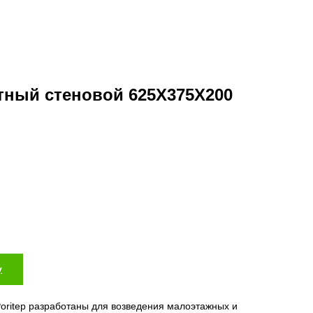
тный стеновой 625X375Х200
у
oritep разработаны для возведения малоэтажных и